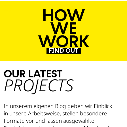
SWK IMAGEFILM
ORT DER ZUKUNFT
JOIN NXTGN!
50 JAHRE GEMEINDE HOHENTENGEN
TRAFOKOMMUNE
STADTWERKE KARLSRUHE
KARLSRUHER INSTITUT FÜR TECHNOLOGIE
KARLSRUHER INSTITUT FÜR TECHNOLOGIE
GEMEINDE HOHENTENGEN AM HOCHRHEIN
DVGW
HOW
WE
WORK
FIND OUT
OUR LATEST
PROJECTS
In unserem eigenen Blog geben wir Einblick
in unsere Arbeitsweise, stellen besondere
Formate vor und lassen ausgewählte