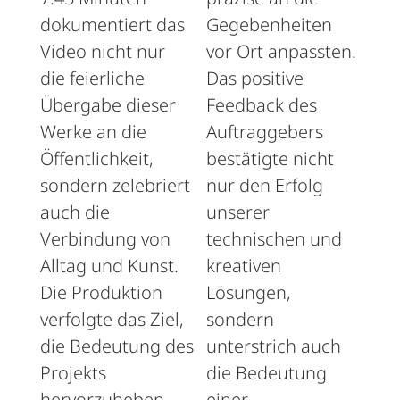
dokumentiert das
Gegebenheiten
Video nicht nur
vor Ort anpassten.
die feierliche
Das positive
Übergabe dieser
Feedback des
Werke an die
Auftraggebers
Öffentlichkeit,
bestätigte nicht
sondern zelebriert
nur den Erfolg
auch die
unserer
Verbindung von
technischen und
Alltag und Kunst.
kreativen
Die Produktion
Lösungen,
verfolgte das Ziel,
sondern
die Bedeutung des
unterstrich auch
Projekts
die Bedeutung
hervorzuheben
einer