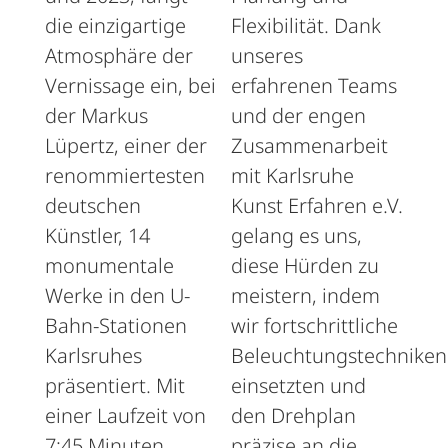
die einzigartige
Flexibilität. Dank
Atmosphäre der
unseres
Vernissage ein, bei
erfahrenen Teams
der Markus
und der engen
Lüpertz, einer der
Zusammenarbeit
renommiertesten
mit Karlsruhe
deutschen
Kunst Erfahren e.V.
Künstler, 14
gelang es uns,
monumentale
diese Hürden zu
Werke in den U-
meistern, indem
Bahn-Stationen
wir fortschrittliche
Karlsruhes
Beleuchtungstechniken
präsentiert. Mit
einsetzten und
einer Laufzeit von
den Drehplan
7:45 Minuten
präzise an die