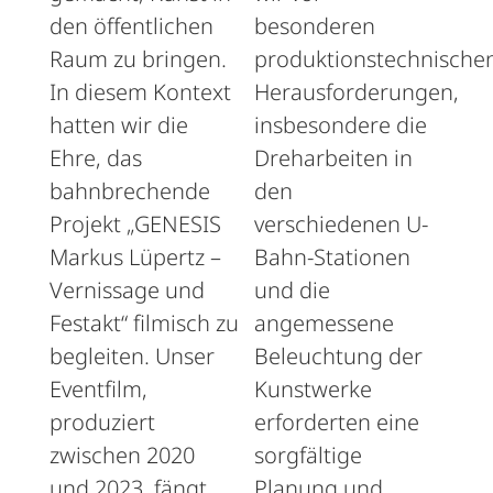
den öffentlichen
besonderen
Raum zu bringen.
produktionstechnischen
In diesem Kontext
Herausforderungen,
hatten wir die
insbesondere die
Ehre, das
Dreharbeiten in
bahnbrechende
den
Projekt „GENESIS
verschiedenen U-
Markus Lüpertz –
Bahn-Stationen
Vernissage und
und die
Festakt“ filmisch zu
angemessene
begleiten. Unser
Beleuchtung der
Eventfilm,
Kunstwerke
produziert
erforderten eine
zwischen 2020
sorgfältige
und 2023, fängt
Planung und