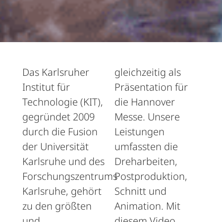
Das Karlsruher
gleichzeitig als
Institut für
Präsentation für
Technologie (KIT),
die Hannover
gegründet 2009
Messe. Unsere
durch die Fusion
Leistungen
der Universität
umfassten die
Karlsruhe und des
Dreharbeiten,
Forschungszentrums
Postproduktion,
Karlsruhe, gehört
Schnitt und
zu den größten
Animation. Mit
und
diesem Video