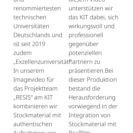
renommiertesten
unterstützen wir
technischen
das KIT dabei, sich
Universitäten
wirkungsvoll und
Deutschlands und
professionell
ist seit 2019
gegenüber
zudem
potenziellen
„Exzellenzuniversität“.
Partnern zu
In unserem
präsentieren.Bei
Imagevideo für
dieser Produktion
das Projektteam
bestand die
„RESIS“ am KIT
Herausforderung
kombinieren wir
vorwiegend in der
Stockmaterial mit
Integration von
authentischen
Stockmaterial mit
Aufnahmen von
Realfilm-