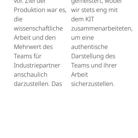
vor. Ziel der
gemeistert, wobei
Produktion war es,
wir stets eng mit
die
dem KIT
wissenschaftliche
zusammenarbeiteten,
Arbeit und den
um eine
Mehrwert des
authentische
Teams für
Darstellung des
Industriepartner
Teams und ihrer
anschaulich
Arbeit
darzustellen. Das
sicherzustellen.
Video dient zudem