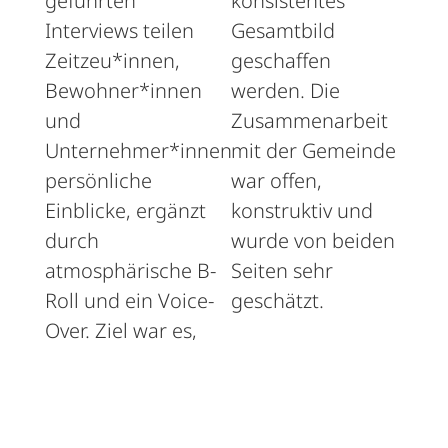
geführten
konsistentes
Interviews teilen
Gesamtbild
Zeitzeu*innen,
geschaffen
Bewohner*innen
werden. Die
und
Zusammenarbeit
Unternehmer*innen
mit der Gemeinde
persönliche
war offen,
Einblicke, ergänzt
konstruktiv und
durch
wurde von beiden
atmosphärische B-
Seiten sehr
Roll und ein Voice-
geschätzt.
Over. Ziel war es,
den besonderen