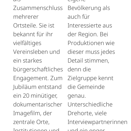
Zusammenschluss
Bevölkerung als
mehrerer
auch für
Ortsteile. Sie ist
Interessierte aus
bekannt für ihr
der Region. Bei
vielfältiges
Produktionen wie
Vereinsleben und
dieser muss jedes
ein starkes
Detail stimmen,
bürgerschaftliches
denn die
Engagement. Zum
Zielgruppe kennt
Jubiläum entstand
die Gemeinde
ein 20 minütiger,
genau.
dokumentarischer
Unterschiedliche
Imagefilm, der
Drehorte, viele
zentrale Orte,
Interviewpartnerinnen
Institutionen und
und ein enger